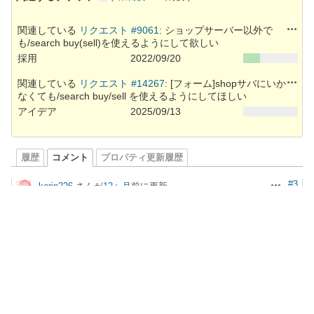
操作
関連している
リクエスト #9061
: ショップサーバー以外で
も/search buy(sell)を使えるようにして欲しい
採用
2022/09/20
操作
関連している
リクエスト #14267
: [フォーム]shopサバにいか
なくても/search buy/sell を使えるようにしてほしい
アイデア
2025/09/13
履歴
コメント
プロパティ更新履歴
#3
korin226
さんが
12ヶ月
前に更新
操作
ステータス
を
採用
から
保留
に変更
どうなったんこれ
操作