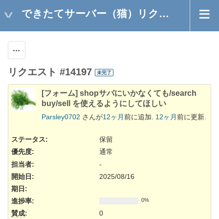
できたてサーバー（猫）リクエスト
操作
リクエスト #14197
未完了
[フォーム] shopサバにいかなくても/search
buy/sell を使えるようにしてほしい
Parsley0702
さんが
12ヶ月
前に追加.
12ヶ月
前に更新.
ステータス:
保留
優先度:
通常
担当者:
-
開始日:
2025/08/16
期日:
進捗率:
0%
賛成
:
0