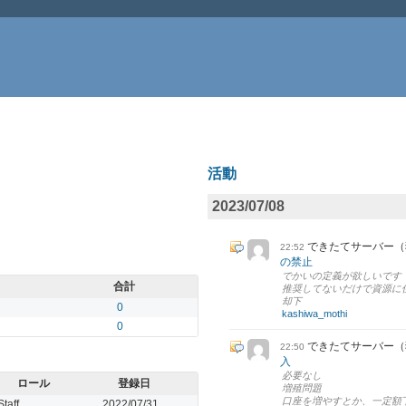
活動
2023/07/08
できたてサーバー（
22:52
の禁止
でかいの定義が欲しいです
合計
推奨してないだけで資源に
却下
0
kashiwa_mothi
0
できたてサーバー（
22:50
入
必要なし
ロール
登録日
増殖問題
口座を増やすとか、一定額
Staff
2022/07/31