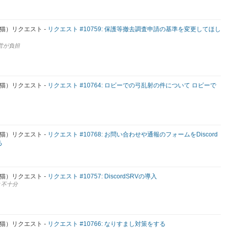
猫）リクエスト
リクエスト #10759: 保護等撤去調査申請の基準を変更してほし
営が負担
猫）リクエスト
リクエスト #10764: ロビーでの弓乱射の件について ロビーで
猫）リクエスト
リクエスト #10768: お問い合わせや通報のフォームをDiscord
る
猫）リクエスト
リクエスト #10757: DiscordSRVの導入
と不十分
猫）リクエスト
リクエスト #10766: なりすまし対策をする